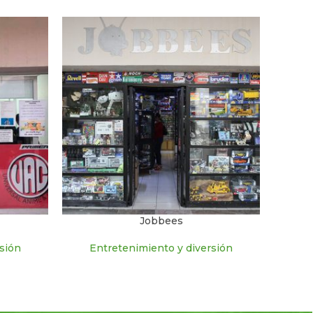
Jobbees
sión
Entretenimiento y diversión
En