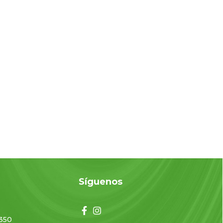
o
Síguenos
350