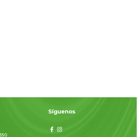
o
Síguenos
350