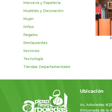
Mercería y Papelería
Muebles y Decoración
Mujer
Niños
Regalos
P
Restaurantes
Servicios
Tecnologí­a
Tiendas Departamentales
Ubicación
Av. Arboledas #2
Rinconada de la 