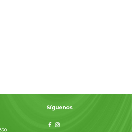
o
Síguenos
350