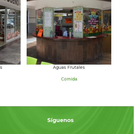
as
Aguas Frutales
Comida
o
Síguenos