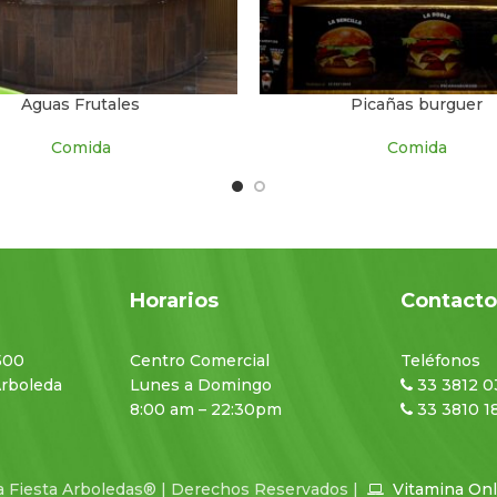
Aguas Frutales
Picañas burguer
Comida
Comida
Horarios
Contact
500
Centro Comercial
Teléfonos
Arboleda
Lunes a Domingo
33 3812 0
8:00 am – 22:30pm
33 3810 1
a Fiesta Arboledas® | Derechos Reservados |
Vitamina On