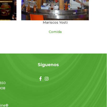
Mariscos Yosti
Comida
o
Síguenos
350
808
line®