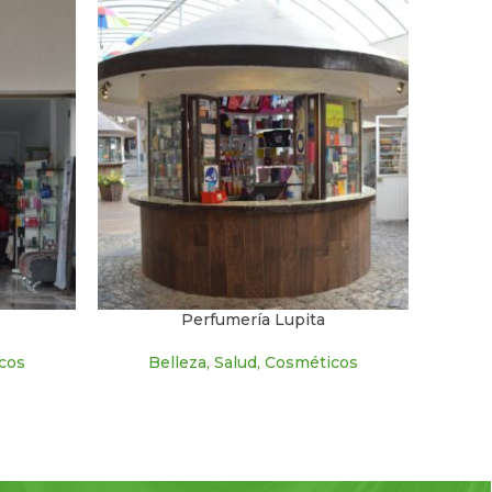
Perfumería Lupita
icos
Belleza, Salud, Cosméticos
B