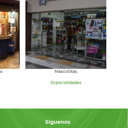
ro
Mascotitas
Especialidades
o
Síguenos