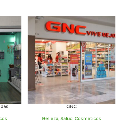
edas
GNC
icos
Belleza, Salud, Cosméticos
B